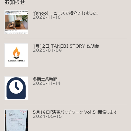
お知らせ
c
s
Yahoo! ニュースで紹介されました。
2022-11-16
e
t
b
a
1月12日 TANEBI STORY 説明会
o
2026-01-09
g
o
r
冬期営業時間
k
a
2025-11-14
m
5月19日「演奏パッチワーク Vol.5」開催します
2024-05-15