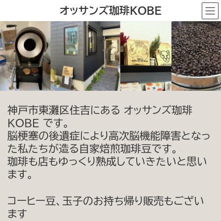
コ
ナ
オッサンズ珈琲KOBE
ン
ビ
テ
ゲ
ン
ー
ツ
シ
へ
ョ
ス
ン
キ
に
ッ
移
プ
動
神戸市東灘区住吉にある オッサンズ珈琲
KOBE です。
脳梗塞の後遺症により高次脳機能障害となっ
た私たちが造る自家焙煎珈琲豆です。
珈琲も店もゆっくり熟成していきたいと思い
ます。
コーヒー豆、玉子のお持ち帰り販売もござい
ます